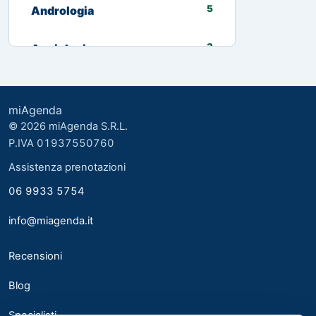
5
Andrologia
3
Angiologia
13
Biologo nutrizionista
miAgenda
3
Cardiologia
© 2026 miAgenda S.R.L.
P.IVA 01937550760
8
Chirurgia Generale
Assistenza prenotazioni
06 9933 5754
2
Chirurgia plastica ed estetica
info@miagenda.it
2
Chirurgia Plastica Ricostruttiva
Recensioni
4
Consulente alimentare
Blog
6
Dermatologia
Specialisti