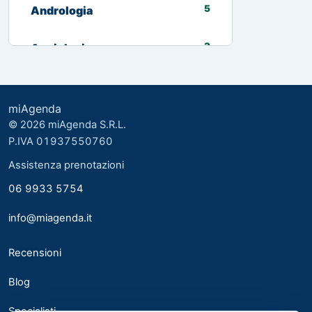
5
Andrologia
3
Angiologia
13
Biologo nutrizionista
miAgenda
3
Cardiologia
© 2026 miAgenda S.R.L.
P.IVA 01937550760
8
Chirurgia Generale
Assistenza prenotazioni
06 9933 5754
2
Chirurgia plastica ed estetica
info@miagenda.it
2
Chirurgia Plastica Ricostruttiva
Recensioni
4
Consulente alimentare
Blog
6
Dermatologia
Specialisti