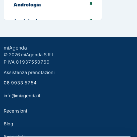
5
Andrologia
3
Angiologia
13
Biologo nutrizionista
miAgenda
3
Cardiologia
© 2026 miAgenda S.R.L.
P.IVA 01937550760
8
Chirurgia Generale
Assistenza prenotazioni
06 9933 5754
2
Chirurgia plastica ed estetica
info@miagenda.it
2
Chirurgia Plastica Ricostruttiva
Recensioni
4
Consulente alimentare
Blog
6
Dermatologia
Specialisti