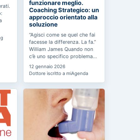
funzionare meglio.
rati.
Coaching Strategico: un
:
approccio orientato alla
a
soluzione
“Agisci come se quel che fai
og
n
facesse la differenza. La fa.”
nge...
William James Quando non
c’è uno specifico problema
da risolvere, ma un
12 gennaio 2026
potenziale da esprimere
Dottore iscritto a miAgenda
Molte persone, pur avendo
un...