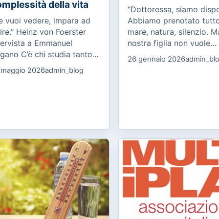
mplessità della vita
“Dottoressa, siamo dispe
e vuoi vedere, impara ad
Abbiamo prenotato tutto
ire.” Heinz von Foerster
mare, natura, silenzio. M
tervista a Emmanuel
nostra figlia non vuole
gano C’è chi studia tanto,
partire. Dice che lì non
26 gennaio 2026
admin_bl
 arriva all’esame stanco.
prende internet. Non è u
 maggio 2026
admin_blog
è chi conosce la materia,
capriccio: è in ansia, pia
 fatica a esprimerla. C’è...