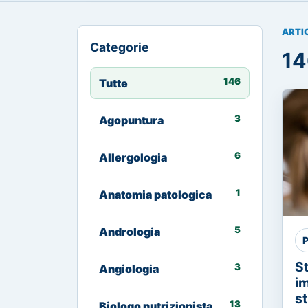
ARTI
Categorie
14
146
Tutte
3
Agopuntura
6
Allergologia
1
Anatomia patologica
5
Andrologia
P
S
3
Angiologia
im
st
13
Biologo nutrizionista