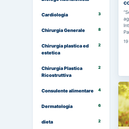
co
“S
3
Cardiologia
ag
In
8
Chirurgia Generale
Pa
ma
19
C’
2
Chirurgia plastica ed
ma
estetica
2
Chirurgia Plastica
Ricostruttiva
4
Consulente alimentare
6
Dermatologia
2
dieta