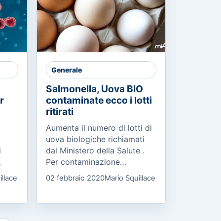
Generale
Salmonella, Uova BIO
r
contaminate ecco i lotti
ritirati
Aumenta il numero di lotti di
uova biologiche richiamati
i
dal Ministero della Salute .
Per contaminazione
ha
microbiologica da salmonella
illace
02 febbraio 2020
Mario Squillace
enteritidis sono stati ritirati a
ci e
scopo cautelativo...