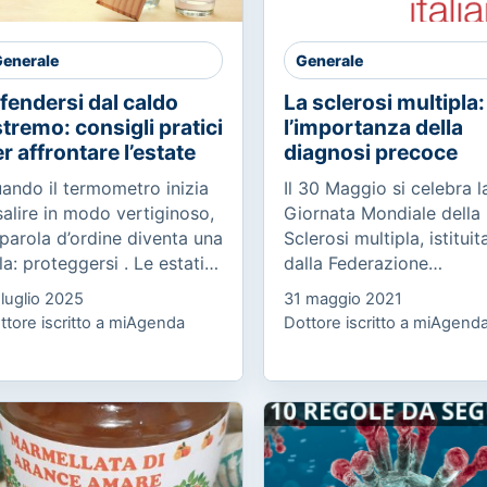
enerale
Generale
fendersi dal caldo
La sclerosi multipla:
tremo: consigli pratici
l’importanza della
r affrontare l’estate
diagnosi precoce
ando il termometro inizia
Il 30 Maggio si celebra l
salire in modo vertiginoso,
Giornata Mondiale della
 parola d’ordine diventa una
Sclerosi multipla, istituit
la: proteggersi . Le estati
dalla Federazione
 oggi non sono più quelle
Internazionale SM, in 70
 luglio 2025
31 maggio 2021
 una volta. Le ondate di
Paesi e promossa in Itali
ttore iscritto a miAgenda
Dottore iscritto a miAgend
lore non sono...
dall’AISM (Associazione
Italiana...