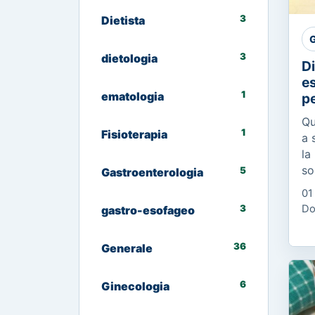
3
Dietista
G
3
dietologia
Di
es
1
ematologia
pe
Qu
1
Fisioterapia
a 
la
so
5
Gastroenterologia
di
01
di
3
Do
gastro-esofageo
ca
36
Generale
6
Ginecologia