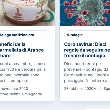
iologo nutrizionista
Virologia
nefici della
Coronavirus: Dieci
armellata di Arance
regole da seguire pe
mare
frenare il contagio
coci a novembre, il mese
Dieci punti fermi per
 cui frutta e verdura della
prevenire il contagio da
agione invernale sono
Coronavirus nei luoghi d
asi al completo.
passaggio. A mettere a
noscete l’arancia amara
punto il manifesto, che 
 novembre 2020
23 febbraio 2020
Mario Squ
sa proviene dall’albero
raccolto l’adesione degli
ttore iscritto a miAgenda
trus x Aurantium o
ordini professionali medi
langolo, ed è...
delle...