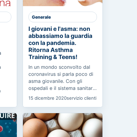
Generale
I giovani e l'asma: non
abbassiamo la guardia
con la pandemia.
Ritorna Asthma
a
Training & Teens!
a
In un mondo sconvolto dal
coronavirus si parla poco di
asma giovanile. Con gli
a
ospedali e il sistema sanitario
a
concentrati sulla pandemia,
15 dicembre 2020
servizio clienti
non bisogna abbassare la
guardia e alzare il...