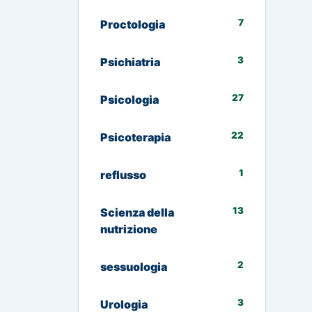
7
Proctologia
3
Psichiatria
27
Psicologia
22
Psicoterapia
1
reflusso
13
Scienza della
nutrizione
2
sessuologia
3
Urologia