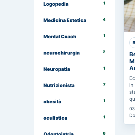
1
Logopedia
4
Medicina Estetica
1
Mental Coach
B
2
neurochirurgia
Be
M
A
1
Neuropatia
Ec
7
in
Nutrizionista
st
qu
1
obesità
Co
03
Es
Do
1
oculistica
Ci
me
6
Odontoiatria