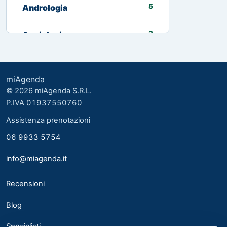
5
Andrologia
3
Angiologia
13
Biologo nutrizionista
miAgenda
3
Cardiologia
© 2026 miAgenda S.R.L.
P.IVA 01937550760
8
Chirurgia Generale
Assistenza prenotazioni
06 9933 5754
2
Chirurgia plastica ed estetica
info@miagenda.it
2
Chirurgia Plastica Ricostruttiva
Recensioni
4
Consulente alimentare
Blog
6
Dermatologia
Specialisti