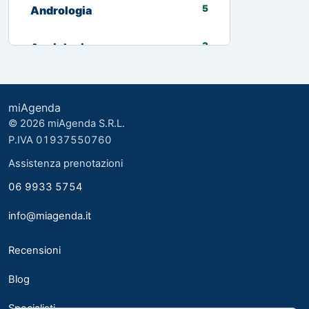
5
Andrologia
3
Angiologia
13
Biologo nutrizionista
miAgenda
3
Cardiologia
© 2026 miAgenda S.R.L.
P.IVA 01937550760
8
Chirurgia Generale
Assistenza prenotazioni
06 9933 5754
2
Chirurgia plastica ed estetica
info@miagenda.it
2
Chirurgia Plastica Ricostruttiva
Recensioni
4
Consulente alimentare
Blog
6
Dermatologia
Specialisti