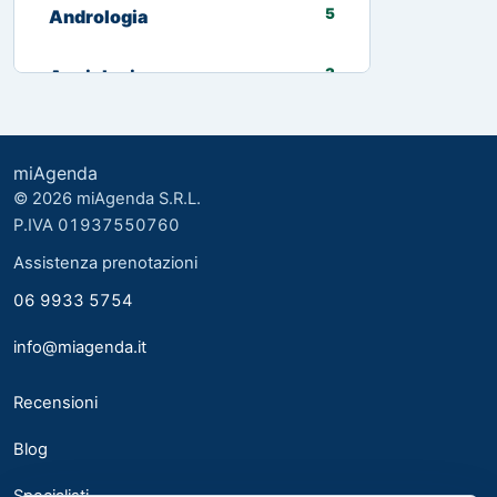
5
Andrologia
3
Angiologia
13
Biologo nutrizionista
miAgenda
3
Cardiologia
© 2026 miAgenda S.R.L.
P.IVA 01937550760
8
Chirurgia Generale
Assistenza prenotazioni
06 9933 5754
2
Chirurgia plastica ed estetica
info@miagenda.it
2
Chirurgia Plastica Ricostruttiva
Recensioni
4
Consulente alimentare
Blog
6
Dermatologia
Specialisti