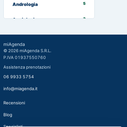
5
Andrologia
3
Angiologia
13
Biologo nutrizionista
miAgenda
3
Cardiologia
© 2026 miAgenda S.R.L.
P.IVA 01937550760
8
Chirurgia Generale
Assistenza prenotazioni
06 9933 5754
2
Chirurgia plastica ed estetica
info@miagenda.it
2
Chirurgia Plastica Ricostruttiva
Recensioni
4
Consulente alimentare
Blog
6
Dermatologia
Specialisti