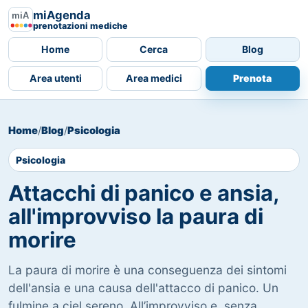
miAgenda
prenotazioni mediche
Home
Cerca
Blog
Area utenti
Area medici
Prenota
Home
/
Blog
/
Psicologia
Psicologia
Attacchi di panico e ansia,
all'improvviso la paura di
morire
La paura di morire è una conseguenza dei sintomi
dell'ansia e una causa dell'attacco di panico. Un
fulmine a ciel sereno. All’improvviso e, senza