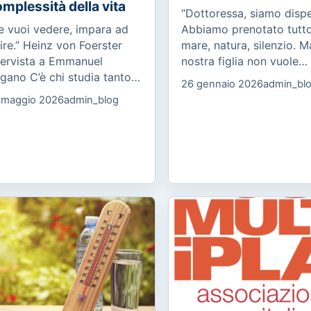
mplessità della vita
“Dottoressa, siamo dispe
e vuoi vedere, impara ad
Abbiamo prenotato tutto
ire.” Heinz von Foerster
mare, natura, silenzio. M
tervista a Emmanuel
nostra figlia non vuole
gano C’è chi studia tanto,
partire. Dice che lì non
26 gennaio 2026
admin_bl
 arriva all’esame stanco.
prende internet. Non è u
 maggio 2026
admin_blog
è chi conosce la materia,
capriccio: è in ansia, pia
 fatica a esprimerla. C’è...