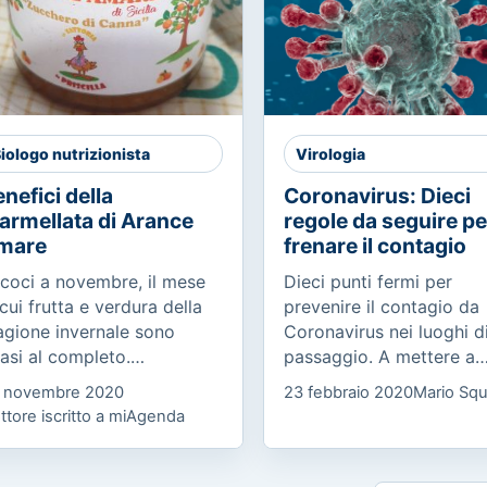
iologo nutrizionista
Virologia
nefici della
Coronavirus: Dieci
armellata di Arance
regole da seguire pe
mare
frenare il contagio
coci a novembre, il mese
Dieci punti fermi per
 cui frutta e verdura della
prevenire il contagio da
agione invernale sono
Coronavirus nei luoghi d
asi al completo.
passaggio. A mettere a
noscete l’arancia amara
punto il manifesto, che 
 novembre 2020
23 febbraio 2020
Mario Squ
sa proviene dall’albero
raccolto l’adesione degli
ttore iscritto a miAgenda
trus x Aurantium o
ordini professionali medi
langolo, ed è...
delle...