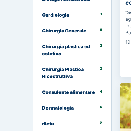
co
“S
3
Cardiologia
ag
In
8
Chirurgia Generale
Pa
ma
19
C’
2
Chirurgia plastica ed
ma
estetica
2
Chirurgia Plastica
Ricostruttiva
4
Consulente alimentare
6
Dermatologia
2
dieta