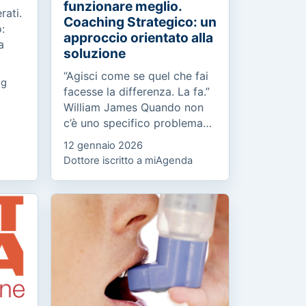
funzionare meglio.
rati.
Coaching Strategico: un
:
approccio orientato alla
a
soluzione
“Agisci come se quel che fai
og
n
facesse la differenza. La fa.”
nge...
William James Quando non
c’è uno specifico problema
da risolvere, ma un
12 gennaio 2026
potenziale da esprimere
Dottore iscritto a miAgenda
Molte persone, pur avendo
un...