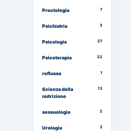
7
Proctologia
3
Psichiatria
27
Psicologia
22
Psicoterapia
1
reflusso
13
Scienza della
nutrizione
2
sessuologia
3
Urologia