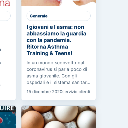
Generale
I giovani e l'asma: non
abbassiamo la guardia
con la pandemia.
Ritorna Asthma
a
Training & Teens!
a
In un mondo sconvolto dal
coronavirus si parla poco di
asma giovanile. Con gli
a
ospedali e il sistema sanitario
a
concentrati sulla pandemia,
15 dicembre 2020
servizio clienti
non bisogna abbassare la
guardia e alzare il...