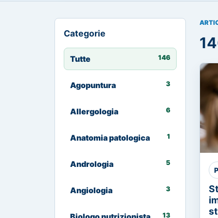
ARTI
Categorie
14
146
Tutte
3
Agopuntura
6
Allergologia
1
Anatomia patologica
5
Andrologia
P
S
3
Angiologia
im
st
13
Biologo nutrizionista