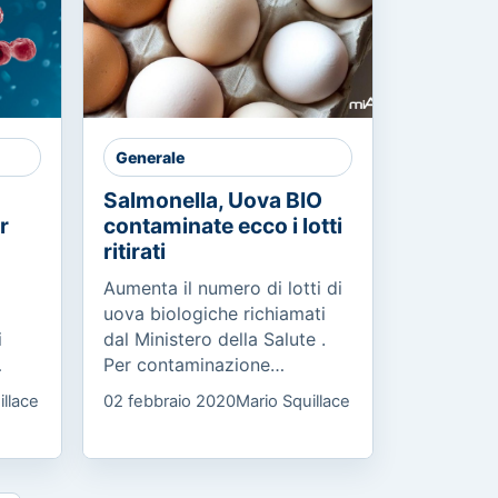
Generale
Salmonella, Uova BIO
r
contaminate ecco i lotti
ritirati
Aumenta il numero di lotti di
uova biologiche richiamati
i
dal Ministero della Salute .
Per contaminazione
ha
microbiologica da salmonella
illace
02 febbraio 2020
Mario Squillace
enteritidis sono stati ritirati a
ci e
scopo cautelativo...