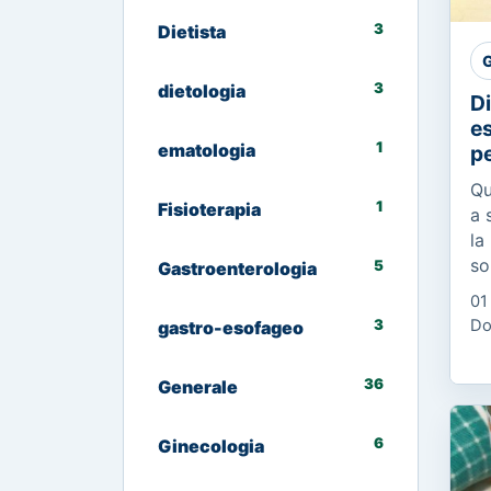
3
Dietista
G
3
dietologia
Di
es
1
ematologia
pe
Qu
1
Fisioterapia
a 
la
so
5
Gastroenterologia
di
01
di
3
Do
gastro-esofageo
ca
36
Generale
6
Ginecologia