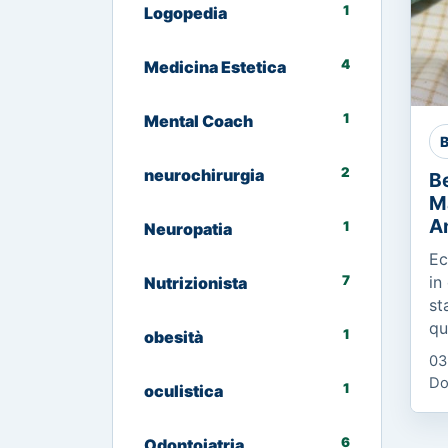
1
Logopedia
4
Medicina Estetica
1
Mental Coach
B
2
neurochirurgia
Be
M
A
1
Neuropatia
Ec
7
in
Nutrizionista
st
qu
1
obesità
Co
03
Es
Do
1
oculistica
Ci
me
6
Odontoiatria