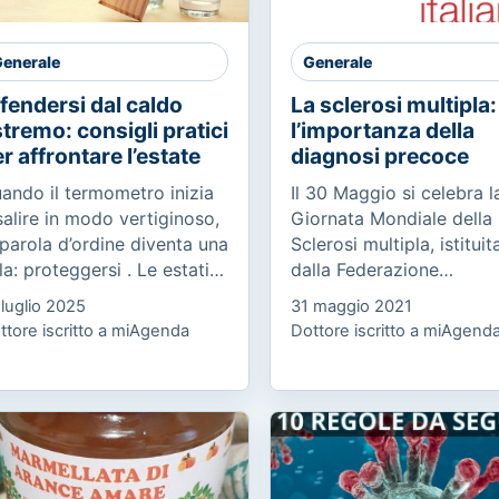
enerale
Generale
fendersi dal caldo
La sclerosi multipla:
tremo: consigli pratici
l’importanza della
r affrontare l’estate
diagnosi precoce
ando il termometro inizia
Il 30 Maggio si celebra l
salire in modo vertiginoso,
Giornata Mondiale della
 parola d’ordine diventa una
Sclerosi multipla, istituit
la: proteggersi . Le estati
dalla Federazione
 oggi non sono più quelle
Internazionale SM, in 70
 luglio 2025
31 maggio 2021
 una volta. Le ondate di
Paesi e promossa in Itali
ttore iscritto a miAgenda
Dottore iscritto a miAgend
lore non sono...
dall’AISM (Associazione
Italiana...