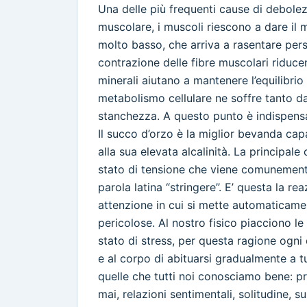
Una delle più frequenti cause di debolez
muscolare, i muscoli riescono a dare il m
molto basso, che arriva a rasentare persi
contrazione delle fibre muscolari riducen
minerali aiutano a mantenere l’equilibrio 
metabolismo cellulare ne soffre tanto da 
stanchezza. A questo punto è indispensab
Il succo d’orzo è la miglior bevanda capac
alla sua elevata alcalinità. La principal
stato di tensione che viene comunemente
parola latina “stringere’’. E’ questa la 
attenzione in cui si mette automaticame
pericolose. Al nostro fisico piacciono 
stato di stress, per questa ragione ogn
e al corpo di abituarsi gradualmente a 
quelle che tutti noi conosciamo bene: pr
mai, relazioni sentimentali, solitudine, su