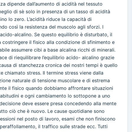
za dipende dall’aumento di acidità nel tessuto
eglio di sè solo in presenza di un tasso di acidità
no lo zero. L’acidità riduce la capacità di
do così la resistenza del muscolo agli sforzi. I
acido-alcalino. Se questo equilibrio è disturbato, il
costringere il fisico alla condizione di sfinimento e
ile assumere cibi a base alcalina ricchi di minerali.
e di riequilibrare l’equilibrio acido- alcalino grazie
e causa di stanchezza cronica dei nostri tempi è quello
 chiamato stress. Il termine stress viene dalla
reazione naturale di tensione muscolare e di estrema
nte il fisico quando dobbiamo affrontare situazioni
le abitudini e ogni cambiamento lo sottopone a uno
i decisione deve essere presa concedendo alla mente
tutto ciò che è nuovo. Le cause quotidiane sono
essioni nel posto di lavoro, esami che non finiscono
peraffollamento, il traffico sulle strade ecc. Tutti