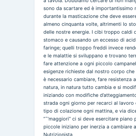
a tavola. Dobbiamo cercare di non mangia
sono da scartare ed è importantissimo n
durante la masticazione che deve esser
almeno cinquanta volte, altrimenti lo s
delle nostre energie. I cibi troppo caldi
stomaco e causando un eccesso di acidit
faringe; quelli troppo freddi invece rendon
e le malattie si sviluppano e trovano t
fare attenzione a ogni piccolo campane
esigenze richieste dal nostro corpo che 
è necessario cambiare, fare resistenza
natura, in natura tutto cambia e si modi
iniziando con modifiche d’atteggiament
strada ogni giorno per recarci al lavor
tipo di colazione ogni mattina, e via dic
”˜’maggiori’’ ci si deve esercitare piano 
piccole iniziano per inerzia a cambiare 
Nutrizionista