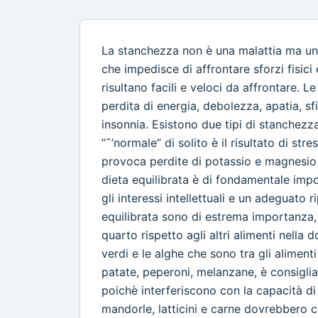
La stanchezza non è una malattia ma un
che impedisce di affrontare sforzi fisici
risultano facili e veloci da affrontare. Le
perdita di energia, debolezza, apatia, s
insonnia. Esistono due tipi di stanchezz
”˜’normale’’ di solito è il risultato di s
provoca perdite di potassio e magnesio 
dieta equilibrata è di fondamentale impor
gli interessi intellettuali e un adeguato 
equilibrata sono di estrema importanza,
quarto rispetto agli altri alimenti nella
verdi e le alghe che sono tra gli aliment
patate, peperoni, melanzane, è consigliab
poichè interferiscono con la capacità di 
mandorle, latticini e carne dovrebbero cos