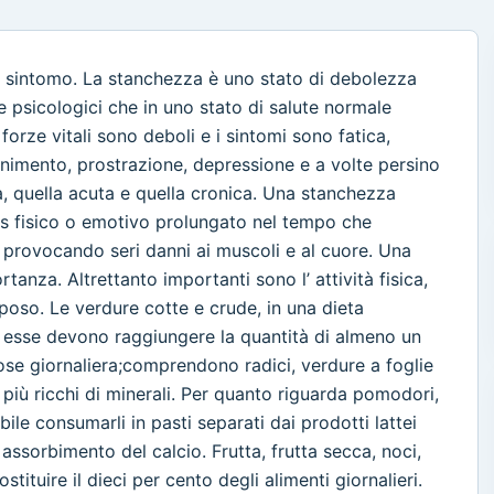
 sintomo. La stanchezza è uno stato di debolezza
 e psicologici che in uno stato di salute normale
 forze vitali sono deboli e i sintomi sono fatica,
finimento, prostrazione, depressione e a volte persino
a, quella acuta e quella cronica. Una stanchezza
tress fisico o emotivo prolungato nel tempo che
provocando seri danni ai muscoli e al cuore. Una
tanza. Altrettanto importanti sono l’ attività fisica,
riposo. Le verdure cotte e crude, in una dieta
 esse devono raggiungere la quantità di almeno un
 dose giornaliera;comprendono radici, verdure a foglie
i più ricchi di minerali. Per quanto riguarda pomodori,
ile consumarli in pasti separati dai prodotti lattei
assorbimento del calcio. Frutta, frutta secca, noci,
tituire il dieci per cento degli alimenti giornalieri.