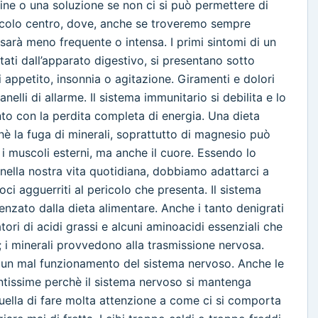
ine o una soluzione se non ci si può permettere di
ccolo centro, dove, anche se troveremo sempre
sarà meno frequente o intensa. I primi sintomi di un
ti dall’apparato digestivo, si presentano sotto
i appetito, insonnia o agitazione. Giramenti e dolori
nelli di allarme. Il sistema immunitario si debilita e lo
ento con la perdita completa di energia. Una dieta
hè la fuga di minerali, soprattutto di magnesio può
 i muscoli esterni, ma anche il cuore. Essendo lo
 nella nostra vita quotidiana, dobbiamo adattarci a
i agguerriti al pericolo che presenta. Il sistema
nzato dalla dieta alimentare. Anche i tanto denigrati
ori di acidi grassi e alcuni aminoacidi essenziali che
 i minerali provvedono alla trasmissione nervosa.
a un mal funzionamento del sistema nervoso. Anche le
tissime perchè il sistema nervoso si mantenga
 quella di fare molta attenzione a come ci si comporta