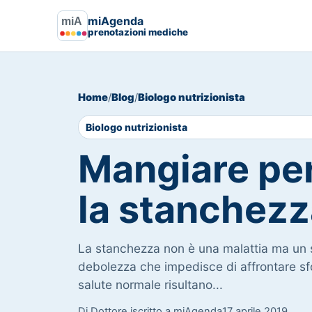
miAgenda
prenotazioni mediche
Home
/
Blog
/
Biologo nutrizionista
Biologo nutrizionista
Mangiare pe
la stanchezz
La stanchezza non è una malattia ma un 
debolezza che impedisce di affrontare sfor
salute normale risultano...
Di Dottore iscritto a miAgenda
17 aprile 2019