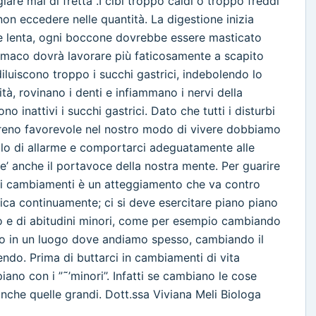
re mai di fretta .I cibi troppo caldi o troppo freddi
on eccedere nelle quantità. La digestione inizia
e lenta, ogni boccone dovrebbe essere masticato
tomaco dovrà lavorare più faticosamente a scapito
 diluiscono troppo i succhi gastrici, indebolendo lo
à, rovinano i denti e infiammano i nervi della
o inattivi i succhi gastrici. Dato che tutti i disturbi
erreno favorevole nel nostro modo di vivere dobbiamo
llo di allarme e comportarci adeguatamente alle
e’ anche il portavoce della nostra mente. Per guarire
 ai cambiamenti è un atteggiamento che va contro
fica continuamente; ci si deve esercitare piano piano
o e di abitudini minori, come per esempio cambiando
o o in un luogo dove andiamo spesso, cambiando il
endo. Prima di buttarci in cambiamenti di vita
piano con i ”˜’minori’’. Infatti se cambiano le cose
anche quelle grandi. Dott.ssa Viviana Meli Biologa