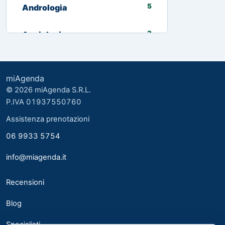
5
Andrologia
3
Angiologia
13
Biologo nutrizionista
miAgenda
3
Cardiologia
© 2026 miAgenda S.R.L.
P.IVA 01937550760
8
Chirurgia Generale
Assistenza prenotazioni
06 9933 5754
2
Chirurgia plastica ed estetica
info@miagenda.it
2
Chirurgia Plastica Ricostruttiva
Recensioni
4
Consulente alimentare
Blog
6
Dermatologia
Specialisti