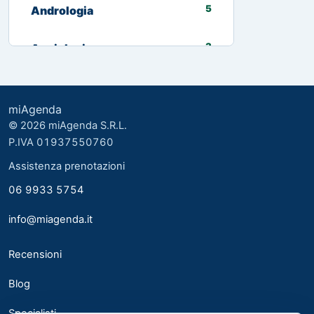
5
Andrologia
3
Angiologia
13
Biologo nutrizionista
miAgenda
3
Cardiologia
© 2026 miAgenda S.R.L.
P.IVA 01937550760
8
Chirurgia Generale
Assistenza prenotazioni
06 9933 5754
2
Chirurgia plastica ed estetica
info@miagenda.it
2
Chirurgia Plastica Ricostruttiva
Recensioni
4
Consulente alimentare
Blog
6
Dermatologia
Specialisti