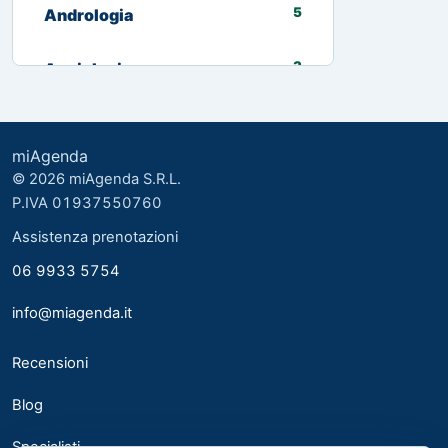
5
Andrologia
3
Angiologia
13
Biologo nutrizionista
miAgenda
3
Cardiologia
© 2026 miAgenda S.R.L.
P.IVA 01937550760
8
Chirurgia Generale
Assistenza prenotazioni
06 9933 5754
2
Chirurgia plastica ed estetica
info@miagenda.it
2
Chirurgia Plastica Ricostruttiva
Recensioni
4
Consulente alimentare
Blog
6
Dermatologia
Specialisti