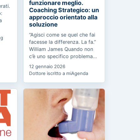
funzionare meglio.
rati.
Coaching Strategico: un
:
approccio orientato alla
a
soluzione
“Agisci come se quel che fai
og
n
facesse la differenza. La fa.”
nge...
William James Quando non
c’è uno specifico problema
da risolvere, ma un
12 gennaio 2026
potenziale da esprimere
Dottore iscritto a miAgenda
Molte persone, pur avendo
un...