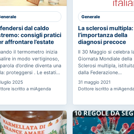
enerale
Generale
fendersi dal caldo
La sclerosi multipla:
tremo: consigli pratici
l’importanza della
r affrontare l’estate
diagnosi precoce
ando il termometro inizia
Il 30 Maggio si celebra l
salire in modo vertiginoso,
Giornata Mondiale della
 parola d’ordine diventa una
Sclerosi multipla, istituit
la: proteggersi . Le estati
dalla Federazione
 oggi non sono più quelle
Internazionale SM, in 70
 luglio 2025
31 maggio 2021
 una volta. Le ondate di
Paesi e promossa in Itali
ttore iscritto a miAgenda
Dottore iscritto a miAgend
lore non sono...
dall’AISM (Associazione
Italiana...