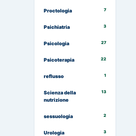
7
Proctologia
3
Psichiatria
27
Psicologia
22
Psicoterapia
1
reflusso
13
Scienza della
nutrizione
2
sessuologia
3
Urologia