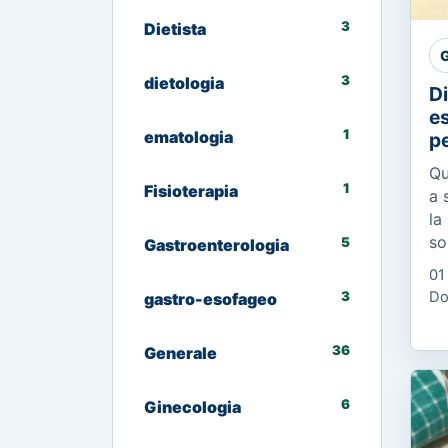
3
Dietista
G
3
dietologia
Di
es
1
ematologia
pe
Qu
1
Fisioterapia
a 
la
so
5
Gastroenterologia
di
01
di
3
Do
gastro-esofageo
ca
36
Generale
6
Ginecologia