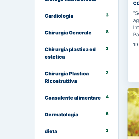
co
“S
3
Cardiologia
ag
In
8
Chirurgia Generale
Pa
ma
19
C’
2
Chirurgia plastica ed
ma
estetica
2
Chirurgia Plastica
Ricostruttiva
4
Consulente alimentare
6
Dermatologia
2
dieta