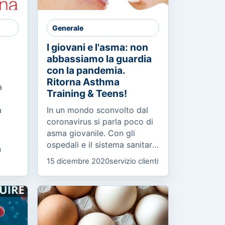
Generale
I giovani e l'asma: non
abbassiamo la guardia
con la pandemia.
Ritorna Asthma
a
Training & Teens!
a
In un mondo sconvolto dal
coronavirus si parla poco di
asma giovanile. Con gli
a
ospedali e il sistema sanitario
a
concentrati sulla pandemia,
15 dicembre 2020
servizio clienti
non bisogna abbassare la
guardia e alzare il...