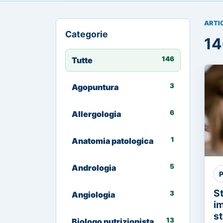
ARTI
Categorie
14
146
Tutte
3
Agopuntura
6
Allergologia
1
Anatomia patologica
5
Andrologia
P
S
3
Angiologia
im
st
13
Biologo nutrizionista