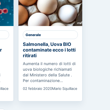
Generale
Salmonella, Uova BIO
r
contaminate ecco i lotti
ritirati
Aumenta il numero di lotti di
uova biologiche richiamati
i
dal Ministero della Salute .
Per contaminazione
ha
microbiologica da salmonella
illace
02 febbraio 2020
Mario Squillace
enteritidis sono stati ritirati a
ci e
scopo cautelativo...