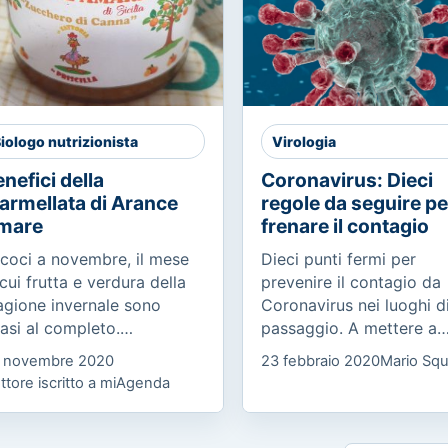
iologo nutrizionista
Virologia
nefici della
Coronavirus: Dieci
armellata di Arance
regole da seguire pe
mare
frenare il contagio
coci a novembre, il mese
Dieci punti fermi per
 cui frutta e verdura della
prevenire il contagio da
agione invernale sono
Coronavirus nei luoghi d
asi al completo.
passaggio. A mettere a
noscete l’arancia amara
punto il manifesto, che 
 novembre 2020
23 febbraio 2020
Mario Squ
sa proviene dall’albero
raccolto l’adesione degli
ttore iscritto a miAgenda
trus x Aurantium o
ordini professionali medi
langolo, ed è...
delle...