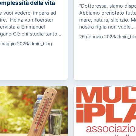
mplessità della vita
“Dottoressa, siamo dispe
e vuoi vedere, impara ad
Abbiamo prenotato tutto
ire.” Heinz von Foerster
mare, natura, silenzio. M
tervista a Emmanuel
nostra figlia non vuole
gano C’è chi studia tanto,
partire. Dice che lì non
26 gennaio 2026
admin_bl
 arriva all’esame stanco.
prende internet. Non è u
 maggio 2026
admin_blog
è chi conosce la materia,
capriccio: è in ansia, pia
 fatica a esprimerla. C’è...