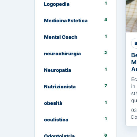
1
Logopedia
4
Medicina Estetica
1
Mental Coach
B
2
neurochirurgia
Be
M
A
1
Neuropatia
Ec
7
in
Nutrizionista
st
qu
1
obesità
Co
03
Es
Do
1
oculistica
Ci
me
6
Odontoiatria