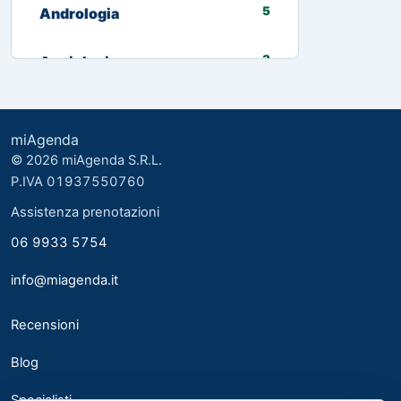
5
Andrologia
3
Angiologia
13
Biologo nutrizionista
miAgenda
3
Cardiologia
© 2026 miAgenda S.R.L.
P.IVA 01937550760
8
Chirurgia Generale
Assistenza prenotazioni
06 9933 5754
2
Chirurgia plastica ed estetica
info@miagenda.it
2
Chirurgia Plastica Ricostruttiva
Recensioni
4
Consulente alimentare
Blog
6
Dermatologia
Specialisti