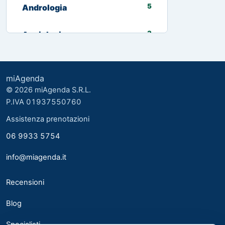
5
Andrologia
3
Angiologia
13
Biologo nutrizionista
miAgenda
3
Cardiologia
© 2026 miAgenda S.R.L.
P.IVA 01937550760
8
Chirurgia Generale
Assistenza prenotazioni
06 9933 5754
2
Chirurgia plastica ed estetica
info@miagenda.it
2
Chirurgia Plastica Ricostruttiva
Recensioni
4
Consulente alimentare
Blog
6
Dermatologia
Specialisti