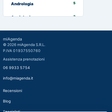
5
Andrologia
3
Angiologia
13
Biologo nutrizionista
miAgenda
3
Cardiologia
© 2026 miAgenda S.R.L.
P.IVA 01937550760
8
Chirurgia Generale
Assistenza prenotazioni
06 9933 5754
2
Chirurgia plastica ed estetica
info@miagenda.it
2
Chirurgia Plastica Ricostruttiva
Recensioni
4
Consulente alimentare
Blog
6
Dermatologia
Specialisti