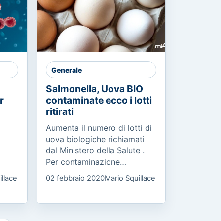
Generale
Salmonella, Uova BIO
r
contaminate ecco i lotti
ritirati
Aumenta il numero di lotti di
uova biologiche richiamati
i
dal Ministero della Salute .
Per contaminazione
ha
microbiologica da salmonella
illace
02 febbraio 2020
Mario Squillace
enteritidis sono stati ritirati a
ci e
scopo cautelativo...