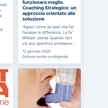
funzionare meglio.
rati.
Coaching Strategico: un
:
approccio orientato alla
a
soluzione
“Agisci come se quel che fai
og
n
facesse la differenza. La fa.”
nge...
William James Quando non
c’è uno specifico problema
da risolvere, ma un
12 gennaio 2026
potenziale da esprimere
Dottore iscritto a miAgenda
Molte persone, pur avendo
un...