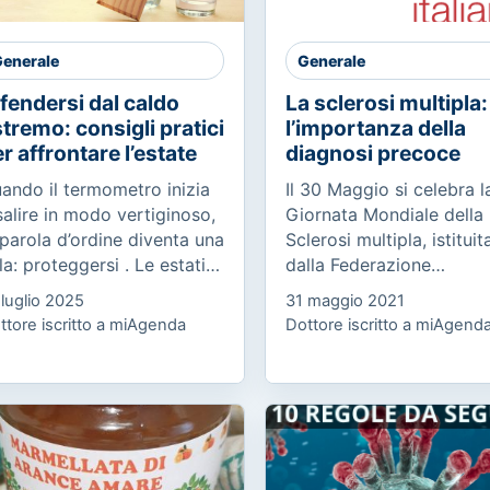
enerale
Generale
fendersi dal caldo
La sclerosi multipla:
tremo: consigli pratici
l’importanza della
r affrontare l’estate
diagnosi precoce
ando il termometro inizia
Il 30 Maggio si celebra l
salire in modo vertiginoso,
Giornata Mondiale della
 parola d’ordine diventa una
Sclerosi multipla, istituit
la: proteggersi . Le estati
dalla Federazione
 oggi non sono più quelle
Internazionale SM, in 70
 luglio 2025
31 maggio 2021
 una volta. Le ondate di
Paesi e promossa in Itali
ttore iscritto a miAgenda
Dottore iscritto a miAgend
lore non sono...
dall’AISM (Associazione
Italiana...