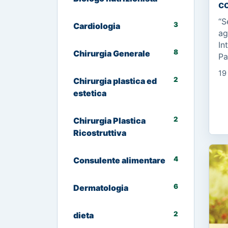
co
“S
3
Cardiologia
ag
In
8
Chirurgia Generale
Pa
ma
19
C’
2
Chirurgia plastica ed
ma
estetica
2
Chirurgia Plastica
Ricostruttiva
4
Consulente alimentare
6
Dermatologia
2
dieta