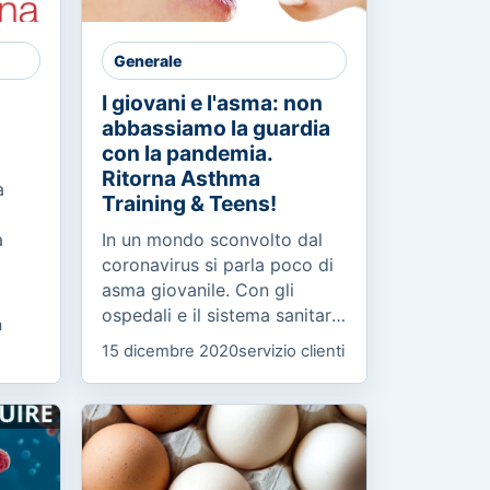
Generale
I giovani e l'asma: non
abbassiamo la guardia
con la pandemia.
Ritorna Asthma
a
Training & Teens!
a
In un mondo sconvolto dal
coronavirus si parla poco di
asma giovanile. Con gli
a
ospedali e il sistema sanitario
a
concentrati sulla pandemia,
15 dicembre 2020
servizio clienti
non bisogna abbassare la
guardia e alzare il...