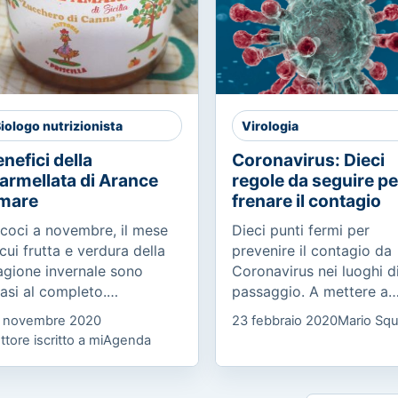
iologo nutrizionista
Virologia
nefici della
Coronavirus: Dieci
armellata di Arance
regole da seguire pe
mare
frenare il contagio
coci a novembre, il mese
Dieci punti fermi per
 cui frutta e verdura della
prevenire il contagio da
agione invernale sono
Coronavirus nei luoghi d
asi al completo.
passaggio. A mettere a
noscete l’arancia amara
punto il manifesto, che 
 novembre 2020
23 febbraio 2020
Mario Squ
sa proviene dall’albero
raccolto l’adesione degli
ttore iscritto a miAgenda
trus x Aurantium o
ordini professionali medi
langolo, ed è...
delle...