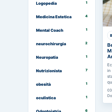
1
Logopedia
4
Medicina Estetica
1
Mental Coach
B
2
neurochirurgia
Be
M
A
1
Neuropatia
Ec
7
in
Nutrizionista
st
qu
1
obesità
Co
03
Es
Do
1
oculistica
Ci
me
6
Odontoiatria