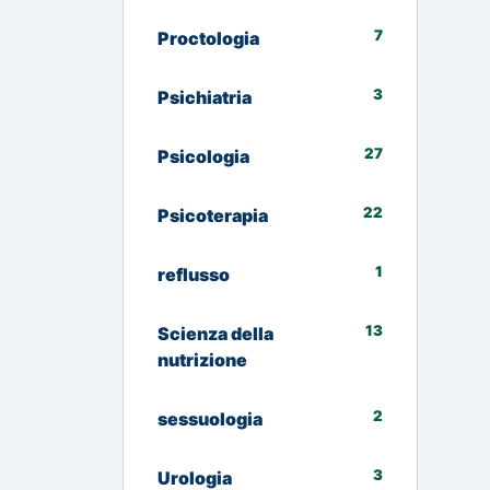
7
Proctologia
3
Psichiatria
27
Psicologia
22
Psicoterapia
1
reflusso
13
Scienza della
nutrizione
2
sessuologia
3
Urologia