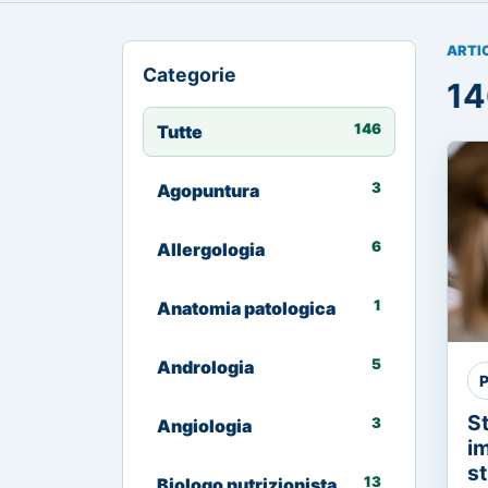
ARTI
Categorie
14
146
Tutte
3
Agopuntura
6
Allergologia
1
Anatomia patologica
5
Andrologia
P
S
3
Angiologia
im
st
13
Biologo nutrizionista