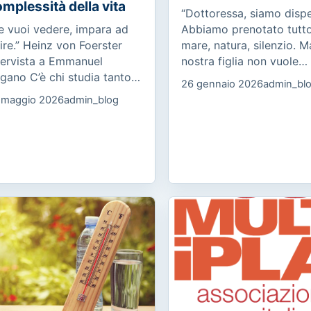
mplessità della vita
“Dottoressa, siamo dispe
e vuoi vedere, impara ad
Abbiamo prenotato tutto
ire.” Heinz von Foerster
mare, natura, silenzio. M
tervista a Emmanuel
nostra figlia non vuole
gano C’è chi studia tanto,
partire. Dice che lì non
26 gennaio 2026
admin_bl
 arriva all’esame stanco.
prende internet. Non è u
 maggio 2026
admin_blog
è chi conosce la materia,
capriccio: è in ansia, pia
 fatica a esprimerla. C’è...