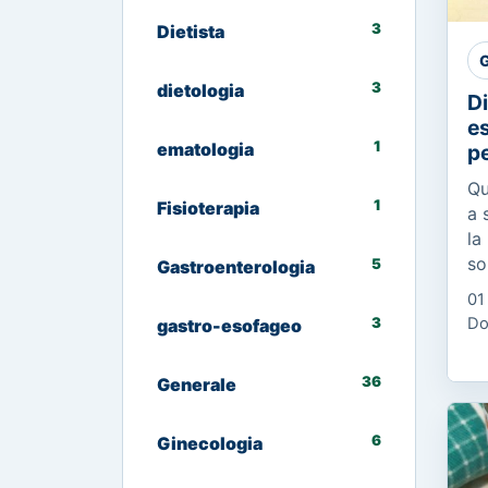
3
Dietista
G
3
dietologia
Di
es
1
ematologia
pe
Qu
1
Fisioterapia
a 
la
so
5
Gastroenterologia
di
01
di
3
Do
gastro-esofageo
ca
36
Generale
6
Ginecologia