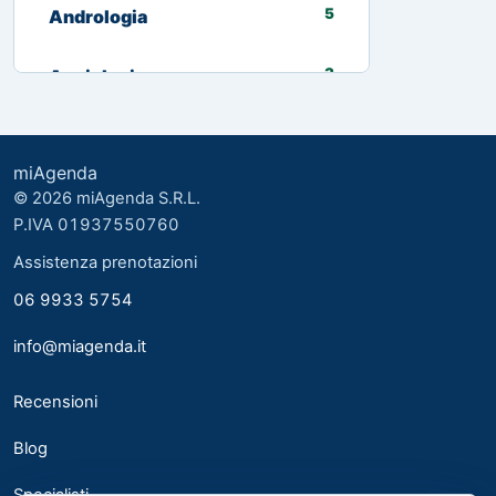
5
Andrologia
3
Angiologia
13
Biologo nutrizionista
miAgenda
3
Cardiologia
© 2026 miAgenda S.R.L.
P.IVA 01937550760
8
Chirurgia Generale
Assistenza prenotazioni
06 9933 5754
2
Chirurgia plastica ed estetica
info@miagenda.it
2
Chirurgia Plastica Ricostruttiva
Recensioni
4
Consulente alimentare
Blog
6
Dermatologia
Specialisti