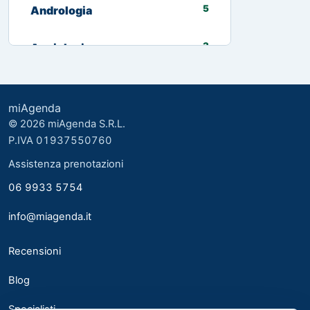
5
Andrologia
3
Angiologia
13
Biologo nutrizionista
miAgenda
3
Cardiologia
© 2026 miAgenda S.R.L.
P.IVA 01937550760
8
Chirurgia Generale
Assistenza prenotazioni
06 9933 5754
2
Chirurgia plastica ed estetica
info@miagenda.it
2
Chirurgia Plastica Ricostruttiva
Recensioni
4
Consulente alimentare
Blog
6
Dermatologia
Specialisti