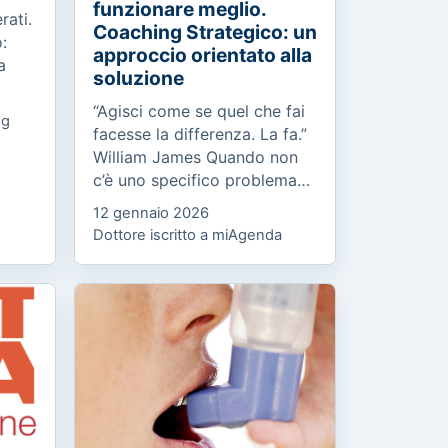
funzionare meglio.
rati.
Coaching Strategico: un
:
approccio orientato alla
a
soluzione
“Agisci come se quel che fai
og
n
facesse la differenza. La fa.”
nge...
William James Quando non
c’è uno specifico problema
da risolvere, ma un
12 gennaio 2026
potenziale da esprimere
Dottore iscritto a miAgenda
Molte persone, pur avendo
un...