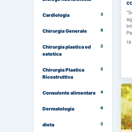
co
“S
3
Cardiologia
ag
In
8
Chirurgia Generale
Pa
ma
19
C’
2
Chirurgia plastica ed
ma
estetica
2
Chirurgia Plastica
Ricostruttiva
4
Consulente alimentare
6
Dermatologia
2
dieta