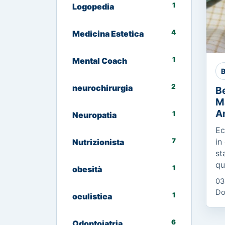
1
Logopedia
4
Medicina Estetica
1
Mental Coach
B
2
neurochirurgia
Be
M
A
1
Neuropatia
Ec
7
in
Nutrizionista
st
qu
1
obesità
Co
03
Es
Do
1
oculistica
Ci
me
6
Odontoiatria