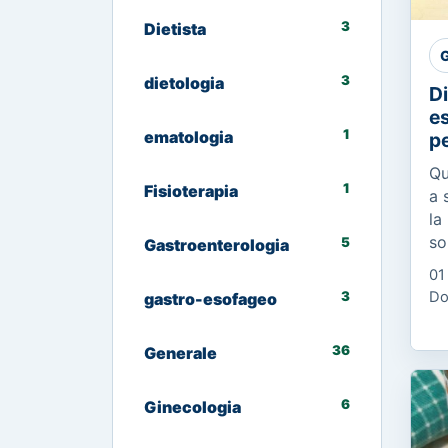
3
Dietista
G
3
dietologia
Di
es
1
ematologia
pe
Qu
1
Fisioterapia
a 
la
so
5
Gastroenterologia
di
01
di
3
Do
gastro-esofageo
ca
36
Generale
6
Ginecologia