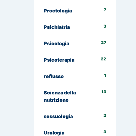
7
Proctologia
3
Psichiatria
27
Psicologia
22
Psicoterapia
1
reflusso
13
Scienza della
nutrizione
2
sessuologia
3
Urologia