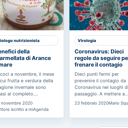
iologo nutrizionista
Virologia
nefici della
Coronavirus: Dieci
armellata di Arance
regole da seguire pe
mare
frenare il contagio
coci a novembre, il mese
Dieci punti fermi per
 cui frutta e verdura della
prevenire il contagio da
agione invernale sono
Coronavirus nei luoghi d
asi al completo.
passaggio. A mettere a
noscete l’arancia amara
punto il manifesto, che 
 novembre 2020
23 febbraio 2020
Mario Squ
sa proviene dall’albero
raccolto l’adesione degli
ttore iscritto a miAgenda
trus x Aurantium o
ordini professionali medi
langolo, ed è...
delle...