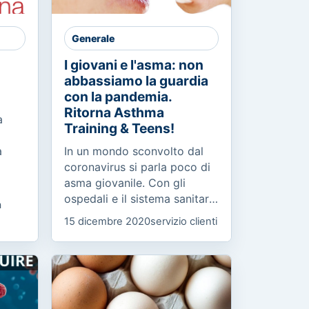
Generale
I giovani e l'asma: non
abbassiamo la guardia
con la pandemia.
Ritorna Asthma
a
Training & Teens!
a
In un mondo sconvolto dal
coronavirus si parla poco di
asma giovanile. Con gli
a
ospedali e il sistema sanitario
a
concentrati sulla pandemia,
15 dicembre 2020
servizio clienti
non bisogna abbassare la
guardia e alzare il...