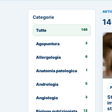
ARTI
Categorie
14
146
Tutte
3
Agopuntura
6
Allergologia
1
Anatomia patologica
5
Andrologia
P
S
3
Angiologia
im
st
13
Biologo nutrizionista