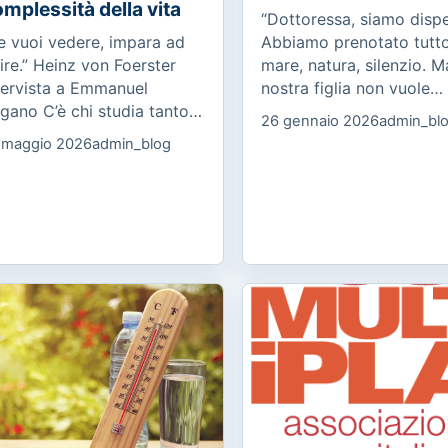
mplessità della vita
“Dottoressa, siamo dispe
e vuoi vedere, impara ad
Abbiamo prenotato tutto
ire.” Heinz von Foerster
mare, natura, silenzio. M
tervista a Emmanuel
nostra figlia non vuole
gano C’è chi studia tanto,
partire. Dice che lì non
26 gennaio 2026
admin_bl
 arriva all’esame stanco.
prende internet. Non è u
 maggio 2026
admin_blog
è chi conosce la materia,
capriccio: è in ansia, pia
 fatica a esprimerla. C’è...