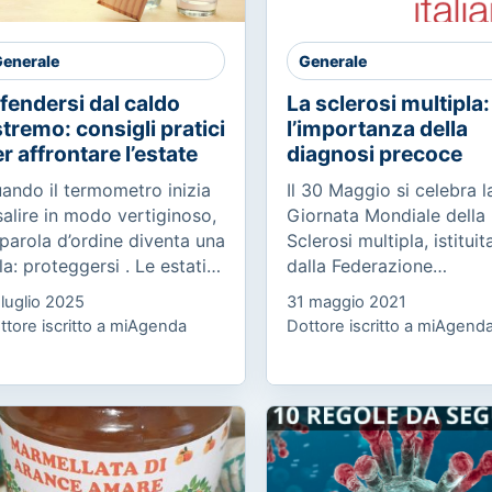
enerale
Generale
fendersi dal caldo
La sclerosi multipla:
tremo: consigli pratici
l’importanza della
r affrontare l’estate
diagnosi precoce
ando il termometro inizia
Il 30 Maggio si celebra l
salire in modo vertiginoso,
Giornata Mondiale della
 parola d’ordine diventa una
Sclerosi multipla, istituit
la: proteggersi . Le estati
dalla Federazione
 oggi non sono più quelle
Internazionale SM, in 70
 luglio 2025
31 maggio 2021
 una volta. Le ondate di
Paesi e promossa in Itali
ttore iscritto a miAgenda
Dottore iscritto a miAgend
lore non sono...
dall’AISM (Associazione
Italiana...