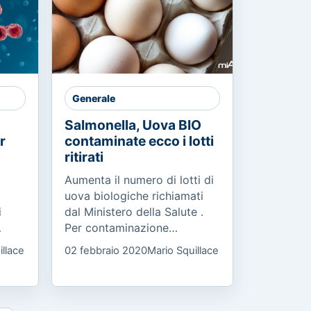
Generale
Salmonella, Uova BIO
r
contaminate ecco i lotti
ritirati
Aumenta il numero di lotti di
uova biologiche richiamati
i
dal Ministero della Salute .
Per contaminazione
ha
microbiologica da salmonella
illace
02 febbraio 2020
Mario Squillace
enteritidis sono stati ritirati a
ci e
scopo cautelativo...