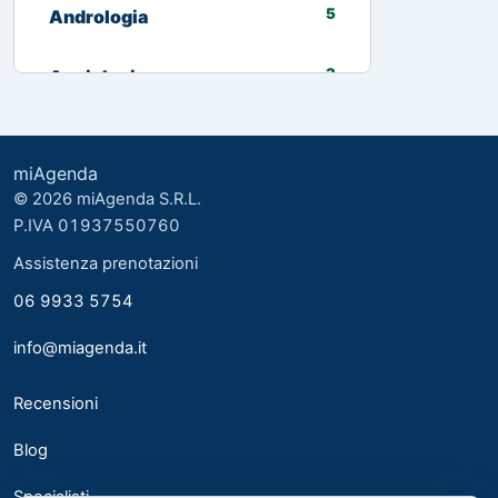
5
Andrologia
3
Angiologia
13
Biologo nutrizionista
miAgenda
3
Cardiologia
© 2026 miAgenda S.R.L.
P.IVA 01937550760
8
Chirurgia Generale
Assistenza prenotazioni
06 9933 5754
2
Chirurgia plastica ed estetica
info@miagenda.it
2
Chirurgia Plastica Ricostruttiva
Recensioni
4
Consulente alimentare
Blog
6
Dermatologia
Specialisti