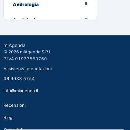
5
Andrologia
3
Angiologia
13
Biologo nutrizionista
miAgenda
3
Cardiologia
© 2026 miAgenda S.R.L.
P.IVA 01937550760
8
Chirurgia Generale
Assistenza prenotazioni
06 9933 5754
2
Chirurgia plastica ed estetica
info@miagenda.it
2
Chirurgia Plastica Ricostruttiva
Recensioni
4
Consulente alimentare
Blog
6
Dermatologia
Specialisti