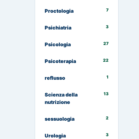
7
Proctologia
3
Psichiatria
27
Psicologia
22
Psicoterapia
1
reflusso
13
Scienza della
nutrizione
2
sessuologia
3
Urologia