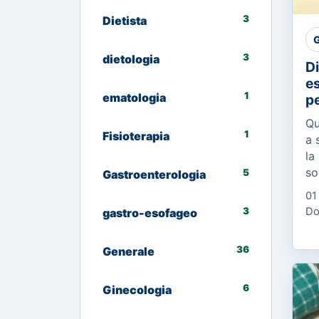
3
Dietista
G
3
dietologia
Di
es
1
ematologia
pe
Qu
1
Fisioterapia
a 
la
so
5
Gastroenterologia
di
01
di
3
Do
gastro-esofageo
ca
36
Generale
6
Ginecologia