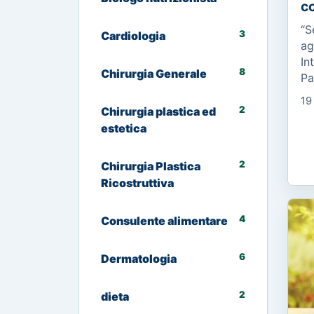
co
“S
3
Cardiologia
ag
In
8
Chirurgia Generale
Pa
ma
19
C’
2
Chirurgia plastica ed
ma
estetica
2
Chirurgia Plastica
Ricostruttiva
4
Consulente alimentare
6
Dermatologia
2
dieta