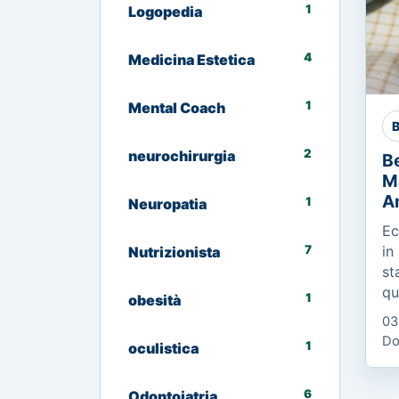
1
Logopedia
4
Medicina Estetica
1
Mental Coach
B
2
neurochirurgia
Be
M
A
1
Neuropatia
Ec
7
in
Nutrizionista
st
qu
1
obesità
Co
03
Es
Do
1
oculistica
Ci
me
6
Odontoiatria