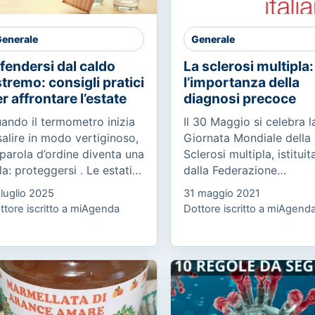
enerale
Generale
fendersi dal caldo
La sclerosi multipla:
tremo: consigli pratici
l’importanza della
r affrontare l’estate
diagnosi precoce
ando il termometro inizia
Il 30 Maggio si celebra l
salire in modo vertiginoso,
Giornata Mondiale della
 parola d’ordine diventa una
Sclerosi multipla, istituit
la: proteggersi . Le estati
dalla Federazione
 oggi non sono più quelle
Internazionale SM, in 70
 luglio 2025
31 maggio 2021
 una volta. Le ondate di
Paesi e promossa in Itali
ttore iscritto a miAgenda
Dottore iscritto a miAgend
lore non sono...
dall’AISM (Associazione
Italiana...