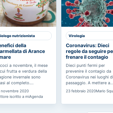
iologo nutrizionista
Virologia
nefici della
Coronavirus: Dieci
armellata di Arance
regole da seguire pe
mare
frenare il contagio
coci a novembre, il mese
Dieci punti fermi per
 cui frutta e verdura della
prevenire il contagio da
agione invernale sono
Coronavirus nei luoghi d
asi al completo.
passaggio. A mettere a
noscete l’arancia amara
punto il manifesto, che 
 novembre 2020
23 febbraio 2020
Mario Squ
sa proviene dall’albero
raccolto l’adesione degli
ttore iscritto a miAgenda
trus x Aurantium o
ordini professionali medi
langolo, ed è...
delle...