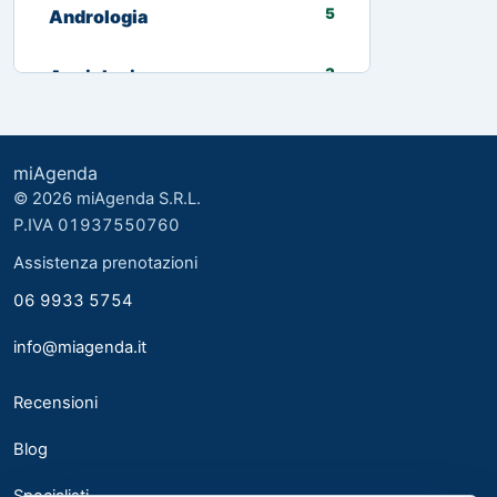
5
Andrologia
3
Angiologia
13
Biologo nutrizionista
miAgenda
3
Cardiologia
© 2026 miAgenda S.R.L.
P.IVA 01937550760
8
Chirurgia Generale
Assistenza prenotazioni
06 9933 5754
2
Chirurgia plastica ed estetica
info@miagenda.it
2
Chirurgia Plastica Ricostruttiva
Recensioni
4
Consulente alimentare
Blog
6
Dermatologia
Specialisti