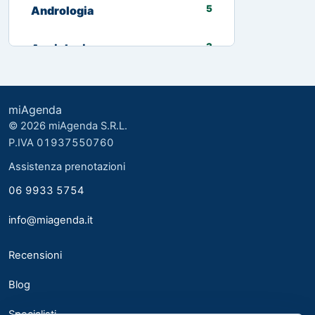
5
Andrologia
3
Angiologia
13
Biologo nutrizionista
miAgenda
3
Cardiologia
© 2026 miAgenda S.R.L.
P.IVA 01937550760
8
Chirurgia Generale
Assistenza prenotazioni
06 9933 5754
2
Chirurgia plastica ed estetica
info@miagenda.it
2
Chirurgia Plastica Ricostruttiva
Recensioni
4
Consulente alimentare
Blog
6
Dermatologia
Specialisti