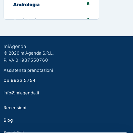
5
Andrologia
3
Angiologia
13
Biologo nutrizionista
miAgenda
3
Cardiologia
© 2026 miAgenda S.R.L.
P.IVA 01937550760
8
Chirurgia Generale
Assistenza prenotazioni
06 9933 5754
2
Chirurgia plastica ed estetica
info@miagenda.it
2
Chirurgia Plastica Ricostruttiva
Recensioni
4
Consulente alimentare
Blog
6
Dermatologia
Specialisti