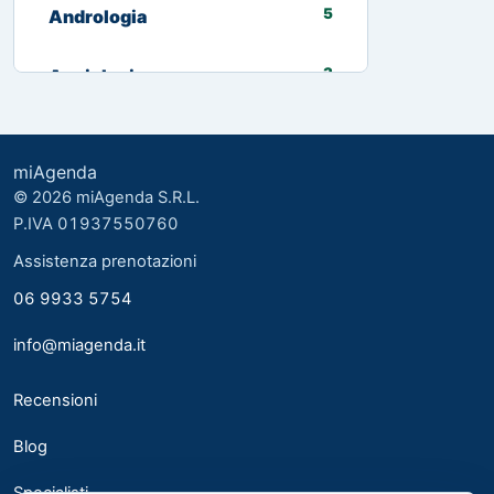
5
Andrologia
3
Angiologia
13
Biologo nutrizionista
miAgenda
3
Cardiologia
© 2026 miAgenda S.R.L.
P.IVA 01937550760
8
Chirurgia Generale
Assistenza prenotazioni
06 9933 5754
2
Chirurgia plastica ed estetica
info@miagenda.it
2
Chirurgia Plastica Ricostruttiva
Recensioni
4
Consulente alimentare
Blog
6
Dermatologia
Specialisti