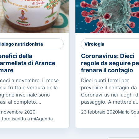
iologo nutrizionista
Virologia
nefici della
Coronavirus: Dieci
armellata di Arance
regole da seguire pe
mare
frenare il contagio
coci a novembre, il mese
Dieci punti fermi per
 cui frutta e verdura della
prevenire il contagio da
agione invernale sono
Coronavirus nei luoghi d
asi al completo.
passaggio. A mettere a
noscete l’arancia amara
punto il manifesto, che 
 novembre 2020
23 febbraio 2020
Mario Squ
sa proviene dall’albero
raccolto l’adesione degli
ttore iscritto a miAgenda
trus x Aurantium o
ordini professionali medi
langolo, ed è...
delle...