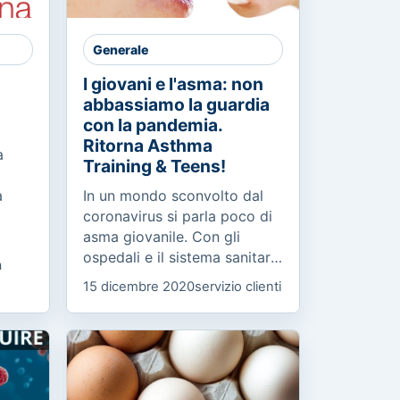
Generale
I giovani e l'asma: non
abbassiamo la guardia
con la pandemia.
Ritorna Asthma
a
Training & Teens!
a
In un mondo sconvolto dal
coronavirus si parla poco di
asma giovanile. Con gli
a
ospedali e il sistema sanitario
a
concentrati sulla pandemia,
15 dicembre 2020
servizio clienti
non bisogna abbassare la
guardia e alzare il...