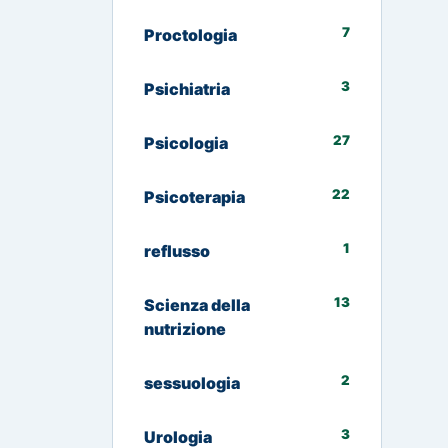
7
Proctologia
3
Psichiatria
27
Psicologia
22
Psicoterapia
1
reflusso
13
Scienza della
nutrizione
2
sessuologia
3
Urologia