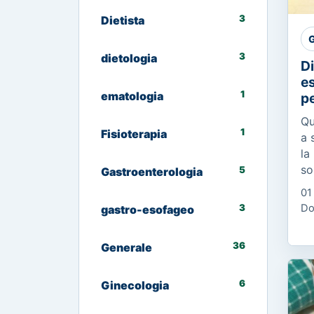
3
Dietista
G
3
dietologia
Di
es
1
ematologia
pe
Qu
1
Fisioterapia
a 
la
so
5
Gastroenterologia
di
01
di
3
Do
gastro-esofageo
ca
36
Generale
6
Ginecologia