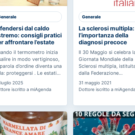
enerale
Generale
fendersi dal caldo
La sclerosi multipla:
tremo: consigli pratici
l’importanza della
r affrontare l’estate
diagnosi precoce
ando il termometro inizia
Il 30 Maggio si celebra l
salire in modo vertiginoso,
Giornata Mondiale della
 parola d’ordine diventa una
Sclerosi multipla, istituit
la: proteggersi . Le estati
dalla Federazione
 oggi non sono più quelle
Internazionale SM, in 70
 luglio 2025
31 maggio 2021
 una volta. Le ondate di
Paesi e promossa in Itali
ttore iscritto a miAgenda
Dottore iscritto a miAgend
lore non sono...
dall’AISM (Associazione
Italiana...