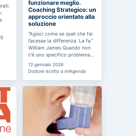
funzionare meglio.
rati.
Coaching Strategico: un
:
approccio orientato alla
a
soluzione
“Agisci come se quel che fai
og
n
facesse la differenza. La fa.”
nge...
William James Quando non
c’è uno specifico problema
da risolvere, ma un
12 gennaio 2026
potenziale da esprimere
Dottore iscritto a miAgenda
Molte persone, pur avendo
un...