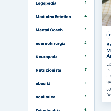
1
Logopedia
4
Medicina Estetica
1
Mental Coach
B
2
neurochirurgia
Be
M
A
1
Neuropatia
Ec
7
in
Nutrizionista
st
qu
1
obesità
Co
03
Es
Do
1
oculistica
Ci
me
6
Odontoiatria