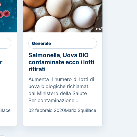
Generale
Salmonella, Uova BIO
r
contaminate ecco i lotti
ritirati
Aumenta il numero di lotti di
uova biologiche richiamati
i
dal Ministero della Salute .
Per contaminazione
ha
microbiologica da salmonella
illace
02 febbraio 2020
Mario Squillace
enteritidis sono stati ritirati a
ci e
scopo cautelativo...