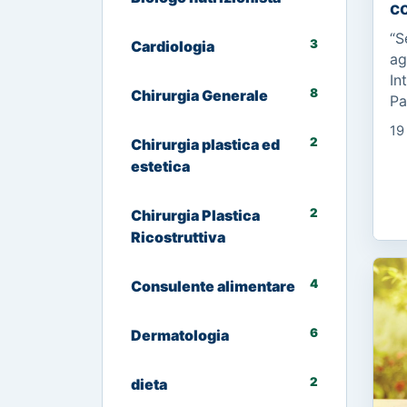
co
“S
3
Cardiologia
ag
In
8
Chirurgia Generale
Pa
ma
19
C’
2
Chirurgia plastica ed
ma
estetica
2
Chirurgia Plastica
Ricostruttiva
4
Consulente alimentare
6
Dermatologia
2
dieta