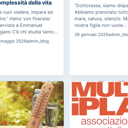
mplessità della vita
“Dottoressa, siamo dispe
e vuoi vedere, impara ad
Abbiamo prenotato tutto
ire.” Heinz von Foerster
mare, natura, silenzio. M
tervista a Emmanuel
nostra figlia non vuole
gano C’è chi studia tanto,
partire. Dice che lì non
26 gennaio 2026
admin_bl
 arriva all’esame stanco.
prende internet. Non è u
 maggio 2026
admin_blog
è chi conosce la materia,
capriccio: è in ansia, pia
 fatica a esprimerla. C’è...