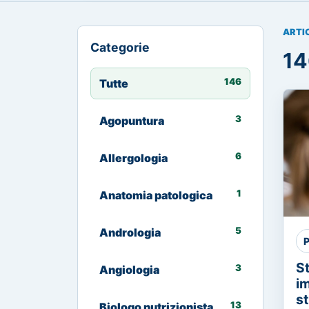
ARTI
Categorie
14
146
Tutte
3
Agopuntura
6
Allergologia
1
Anatomia patologica
5
Andrologia
P
S
3
Angiologia
im
st
13
Biologo nutrizionista