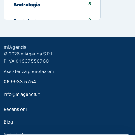
5
Andrologia
3
Angiologia
13
Biologo nutrizionista
miAgenda
3
Cardiologia
© 2026 miAgenda S.R.L.
P.IVA 01937550760
8
Chirurgia Generale
Assistenza prenotazioni
06 9933 5754
2
Chirurgia plastica ed estetica
info@miagenda.it
2
Chirurgia Plastica Ricostruttiva
Recensioni
4
Consulente alimentare
Blog
6
Dermatologia
Specialisti