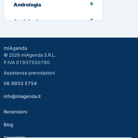
5
Andrologia
3
Angiologia
13
Biologo nutrizionista
miAgenda
3
Cardiologia
© 2026 miAgenda S.R.L.
P.IVA 01937550760
8
Chirurgia Generale
Assistenza prenotazioni
06 9933 5754
2
Chirurgia plastica ed estetica
info@miagenda.it
2
Chirurgia Plastica Ricostruttiva
Recensioni
4
Consulente alimentare
Blog
6
Dermatologia
Specialisti