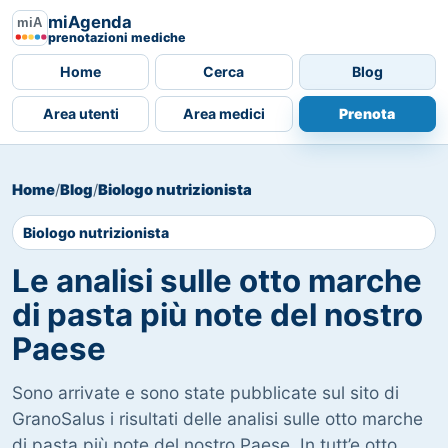
miAgenda
prenotazioni mediche
Home
Cerca
Blog
Area utenti
Area medici
Prenota
Home
/
Blog
/
Biologo nutrizionista
Biologo nutrizionista
Le analisi sulle otto marche
di pasta più note del nostro
Paese
Sono arrivate e sono state pubblicate sul sito di
GranoSalus i risultati delle analisi sulle otto marche
di pasta più note del nostro Paese. In tutt’e otto