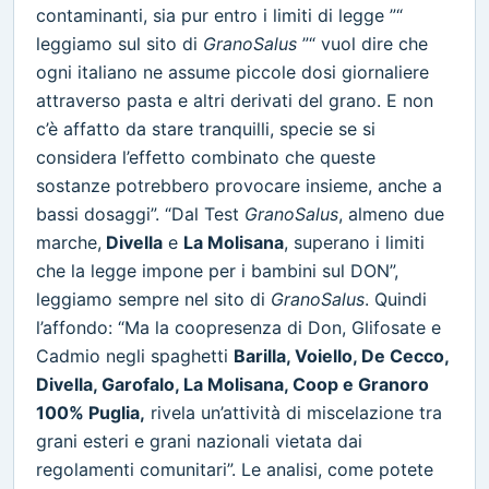
contaminanti, sia pur entro i limiti di legge ”“
leggiamo sul sito di
GranoSalus
”“ vuol dire che
ogni italiano ne assume piccole dosi giornaliere
attraverso pasta e altri derivati del grano. E non
c’è affatto da stare tranquilli, specie se si
considera l’effetto combinato che queste
sostanze potrebbero provocare insieme, anche a
bassi dosaggi”. “Dal Test
GranoSalus
, almeno due
marche,
Divella
e
La Molisana
, superano i limiti
che la legge impone per i bambini sul DON”,
leggiamo sempre nel sito di
GranoSalus
. Quindi
l’affondo: “Ma la coopresenza di Don, Glifosate e
Cadmio negli spaghetti
Barilla, Voiello, De Cecco,
Divella, Garofalo, La Molisana, Coop e Granoro
100% Puglia,
rivela un’attività di miscelazione tra
grani esteri e grani nazionali vietata dai
regolamenti comunitari”. Le analisi, come potete